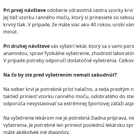
Pri prvej návšteve
odoberie zdravotná sestra vzorky krvi
jej tiež vzorku ranného moču, ktorý si prinesiete so sebo
krvný tlak. V prípade, že máte viac ako 40 rokov, urobí vám
minút.
Pri druhej návšteve
vás vyšetrí lekár, ktorý sa s vami po
anamnézu, spraví fyzikálne vyšetrenie, zhodnotí laborató
V prípade potreby odporučí dodatočné vyšetrenia. Celkové
Na čo by ste pred vyšetrením nemali zabudnúť?
Na odber krvi je potrebné prísť nalačno, a teda predtým nič
taktiež priniesť vzorku ranného moču, odobratého do ster
odporúča nevystavovať sa extrémnej športovej záťaži asp
Na vyšetrenie lekárom nie je potrebná žiadna príprava, n
vyšetrenia. Je potrebné len priniesť poslednú lekársku spr
máte akékoľvek iné diagnózy.