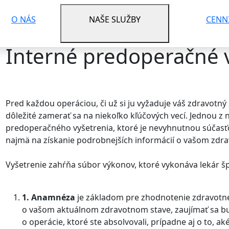
O NÁS
NAŠE SLUŽBY
CENN
Interné predoperačné 
Pred každou operáciou, či už si ju vyžaduje váš zdravotný 
dôležité zamerať sa na niekoľko kľúčových vecí. Jednou z 
predoperačného vyšetrenia, ktoré je nevyhnutnou súčasť
najmä na získanie podrobnejších informácií o vašom zdr
Vyšetrenie zahŕňa súbor výkonov, ktoré vykonáva lekár špec
1. Anamnéza
je základom pre zhodnotenie zdravotné
o vašom aktuálnom zdravotnom stave, zaujímať sa bu
o operácie, ktoré ste absolvovali, prípadne aj o to, a