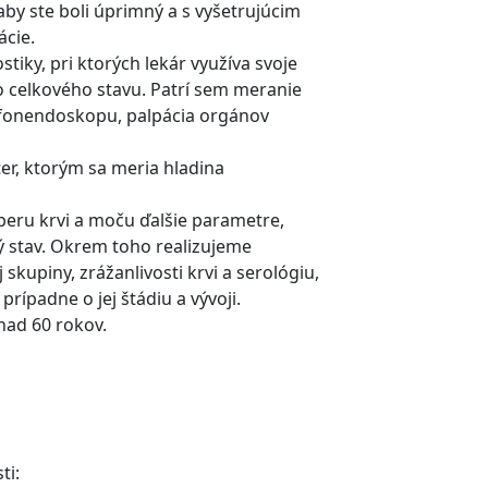
aby ste boli úprimný a s vyšetrujúcim
ácie.
tiky, pri ktorých lekár využíva svoje
o celkového stavu. Patrí sem meranie
fonendoskopu, palpácia orgánov
er, ktorým sa meria hladina
beru krvi a moču ďalšie parametre,
ý stav. Okrem toho realizujeme
skupiny, zrážanlivosti krvi a serológiu,
rípadne o jej štádiu a vývoji.
nad 60 rokov.
ti: