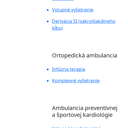
Vstupné vyšetrenie
Derivácia SI (sakroiliakálneho
kĺbu)
Ortopedická ambulancia
Infúzna terapia
Komplexné vyšetrenie
Ambulancia preventívnej
a športovej kardiológie