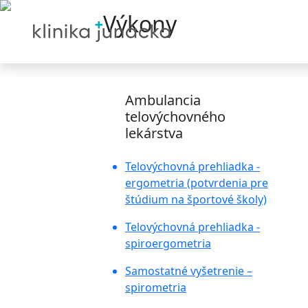
Výkony
Ambulancia
telovýchovného
lekárstva
Telovýchovná prehliadka -
ergometria (potvrdenia pre
štúdium na športové školy)
Telovýchovná prehliadka -
spiroergometria
Samostatné vyšetrenie –
spirometria