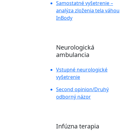
Samostatné vyšetrenie –
analýza zloženia tela váhou
InBody
Neurologická
ambulancia
Vstupné neurologické
vyšetrenie
Second opinion/Druhý
odborný názor
Infúzna terapia