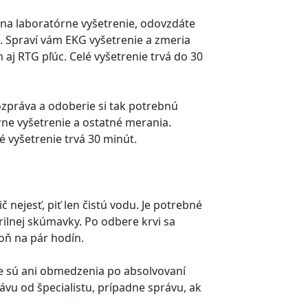
 na laboratórne vyšetrenie, odovzdáte
u. Spraví vám EKG vyšetrenie a zmeria
 aj RTG pľúc. Celé vyšetrenie trvá do 30
rozpráva a odoberie si tak potrebnú
rne vyšetrenie a ostatné merania.
 vyšetrenie trvá 30 minút.
 nejesť, piť len čistú vodu. Je potrebné
ilnej skúmavky. Po odbere krvi sa
oň na pár hodín.
ie sú ani obmedzenia po absolvovaní
ávu od špecialistu, prípadne správu, ak