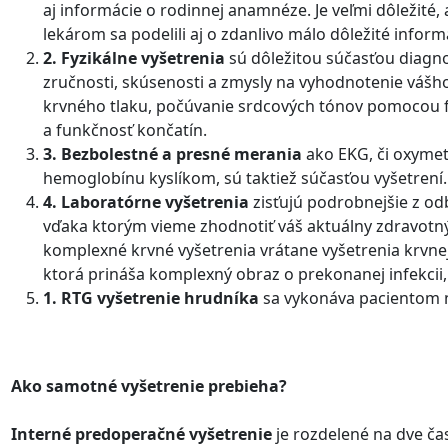
aj informácie o rodinnej anamnéze. Je veľmi dôležité, 
lekárom sa podelili aj o zdanlivo málo dôležité inform
2. Fyzikálne vyšetrenia
sú dôležitou súčasťou diagnos
zručnosti, skúsenosti a zmysly na vyhodnotenie vášh
krvného tlaku, počúvanie srdcových tónov pomocou 
a funkčnosť končatín.
3. Bezbolestné a presné merania
ako EKG, či oxymet
hemoglobínu kyslíkom, sú taktiež súčasťou vyšetrení.
4. Laboratórne vyšetrenia
zisťujú podrobnejšie z od
vďaka ktorým vieme zhodnotiť váš aktuálny zdravotn
komplexné krvné vyšetrenia vrátane vyšetrenia krvnej 
ktorá prináša komplexný obraz o prekonanej infekcii, p
1. RTG vyšetrenie hrudníka
sa vykonáva pacientom 
Ako samotné vyšetrenie prebieha?
Interné predoperačné vyšetrenie
je rozdelené na dve čas