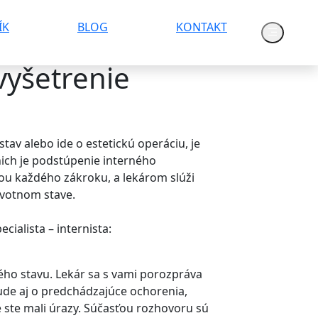
ÍK
BLOG
KONTAKT
vyšetrenie
stav alebo ide o estetickú operáciu, je
nich je podstúpenie interného
ou každého zákroku, a lekárom slúži
avotnom stave.
ialista – internista:
ho stavu. Lekár sa s vami porozpráva
de aj o predchádzajúce ochorenia,
ké ste mali úrazy. Súčasťou rozhovoru sú