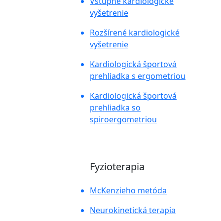
Vstupné kardiologické
vyšetrenie
Rozšírené kardiologické
vyšetrenie
Kardiologická športová
prehliadka s ergometriou
Kardiologická športová
prehliadka so
spiroergometriou
Fyzioterapia
McKenzieho metóda
Neurokinetická terapia